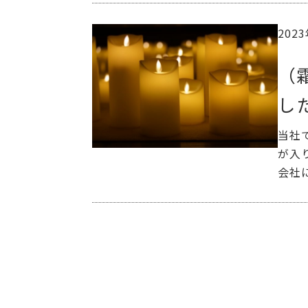
202
（
し
当社
が入
会社