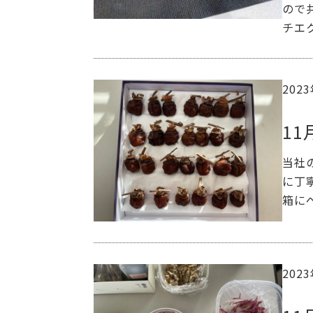
ので
チエ
202
1
当社
に丁
箱に
202