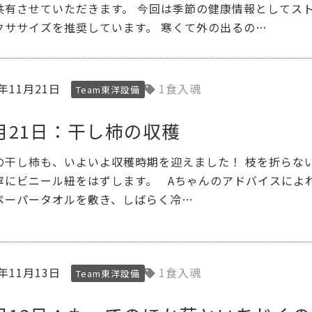
共有させていただきます。 今回は季節の健康情報としてス
クササイズを推奨しています。 寒くて外の出るの…
3年11月21日
1食入魂
Team東洋設備
1月21日：干し柿の収穫
の干し柿も、いよいよ収穫時期を迎えました！ 枝を折らな
寧にビニール紐をはずします。 Aちゃんのアドバイスによ
ペーパータオルを敷き、しばらく冷…
3年11月13日
1食入魂
Team東洋設備