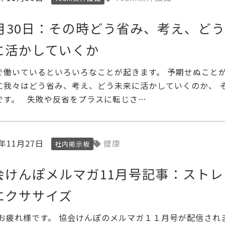
1月30日：その時どう省み、考え、ど
に活かしていくか
で働いているといろいろなことが起きます。 予期せぬこと
に我々はどう省み、考え、どう未来に活かしていくのか、 
です。 失敗や反省をプラスに転じさ…
3年11月27日
健康
社内掲示板
会けんぽメルマガ11月号記事：ストレ
エクササイズ
 お疲れ様です。 協会けんぽのメルマガ１１月号が配信され