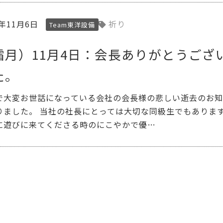
3年11月6日
祈り
Team東洋設備
霜月）11月4日：会長ありがとうござ
た。
で大変お世話になっている会社の会長様の悲しい逝去のお
りました。 当社の社長にとっては大切な同級生でもありま
に遊びに来てくださる時のにこやかで優…