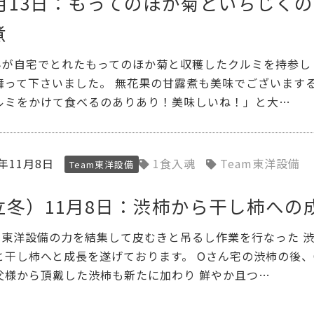
1月13日：もってのほか菊といちじく
煮
んが自宅でとれたもってのほか菊と収穫したクルミを持参し
舞って下さいました。 無花果の甘露煮も美味でございます
ルミをかけて食べるのありあり！美味しいね！」と大…
3年11月8日
1食入魂
Team東洋設備
Team東洋設備
立冬）11月8日：渋柿から干し柿への
am東洋設備の力を結集して皮むきと吊るし作業を行なった 
と干し柿へと成長を遂げております。 Oさん宅の渋柿の後、
父様から頂戴した渋柿も新たに加わり 鮮やか且つ…