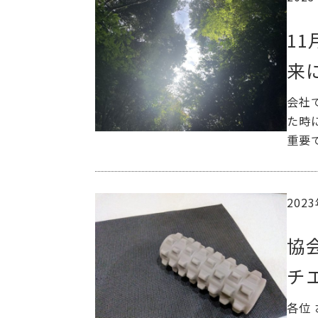
1
来
会社
た時
重要
202
協
チ
各位