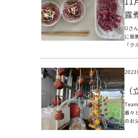
1
露
Oさ
に振
「ク
202
（
Te
着々
のお