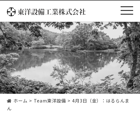
コ
ン
テ
ン
ツ
へ
ス
キ
ッ
プ
ホーム
Team東洋設備
4月3日（金）：はるらんま
ん