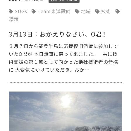
SDGs
Team東洋設備
地域
技術
環境
3月13日：おかえりなさい、O君‼
３月７日から能登半島に応援復旧派遣に参加して
いたO君が 本日無事に戻って来ました。 共に技
術支援の第１班として向かった他社技術者の皆様
に 大変気にかけていただき、おか…