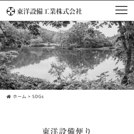
コ
ン
テ
ン
ツ
へ
ス
キ
ッ
プ
ホーム
SDGs
東洋設備便り