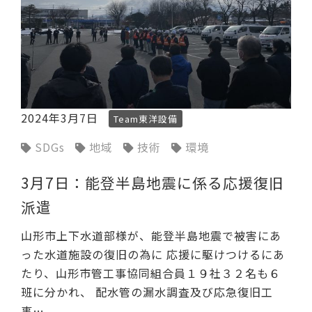
2024年3月7日
Team東洋設備
SDGs
地域
技術
環境
3月7日：能登半島地震に係る応援復旧
派遣
山形市上下水道部様が、能登半島地震で被害にあ
った水道施設の復旧の為に 応援に駆けつけるにあ
たり、山形市管工事協同組合員１９社３２名も６
班に分かれ、 配水管の漏水調査及び応急復旧工
事…