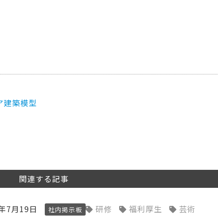
ア建築模型
関連する記事
4年7月19日
研修
福利厚生
芸術
社内掲示板