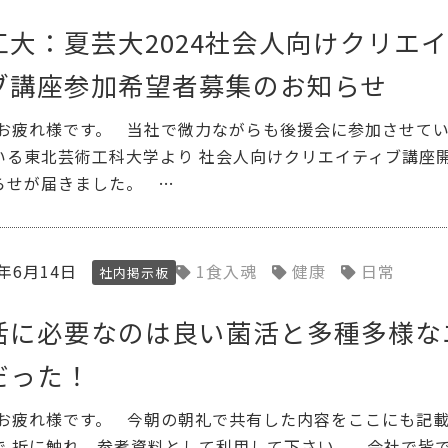
工大：夏芸大2024社会人向けクリエ
ブ講座参加希望者募集のお知らせ
 お疲れ様です。 当社で微力ながらも後援会に参加させて
いる東北芸術工科大学より 社会人向けクリエイティブ講座
らせが届きました。 …
4年6月14日
1食入魂
健康
日常
社内掲示板
活に必要なのは良い菌活と多種多様な
だった！
 お疲れ様です。 今朝の朝礼で共有した内容をここにも記
で 折に触れ、参考資料として利用して下さい。 会社で皆