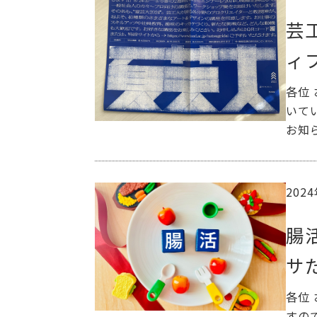
芸
ィ
各位
いて
お知
202
腸
サ
各位
すの