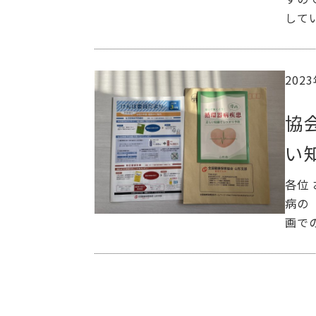
して
202
協
い
各位
病の
画で