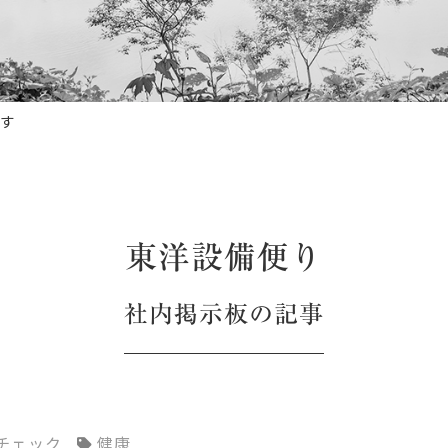
す
東洋設備便り
社内掲示板
の記事
チェック
健康