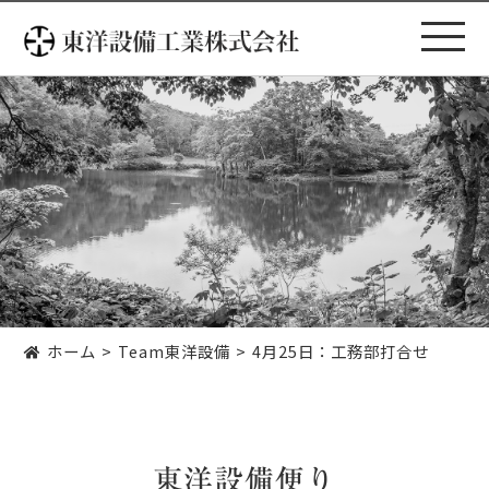
コ
ン
テ
ン
ツ
へ
ス
キ
ッ
プ
ホーム
Team東洋設備
4月25日：工務部打合せ
東洋設備便り