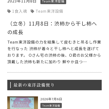
2023年11月8日
Team東洋設備
1食入魂
Team東洋設備
（立冬）11月8日：渋柿から干し柿へ
の成長
Team東洋設備の力を結集して皮むきと吊るし作業
を行なった 渋柿が着々と干し柿へと成長を遂げて
おります。 Oさん宅の渋柿の後、O君のお父様から
頂戴した渋柿も新たに加わり 鮮やか且つ…
最新の東洋設備便り
2026年7月6日
Team東洋設備