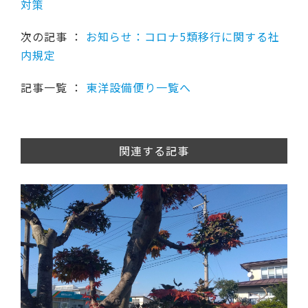
対策
次の記事 ：
お知らせ：コロナ5類移行に関する社
内規定
記事一覧 ：
東洋設備便り一覧へ
関連する記事