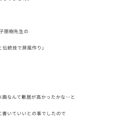
金子朋樹先生の
と伝統技で屏風作り」
本画なんて敷居が高かったかな…と
に書いていいとの事でしたので