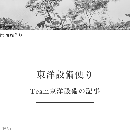
画で屏風作り
東洋設備便り
Team東洋設備
の記事
芸術