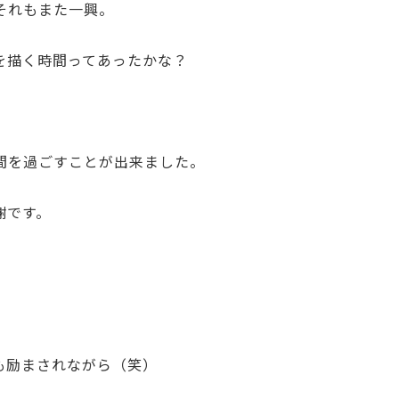
それもまた一興。
を描く時間ってあったかな？
間を過ごすことが出来ました。
謝です。
、
も励まされながら（笑）