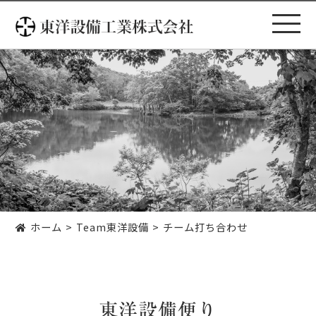
コ
ン
テ
ン
ツ
へ
ス
キ
ッ
プ
ホーム
Team東洋設備
チーム打ち合わせ
東洋設備便り