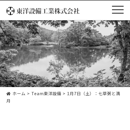
コ
ン
テ
ン
ツ
へ
ス
キ
ッ
プ
ホーム
Team東洋設備
1月7日（土）：七草粥と満
月