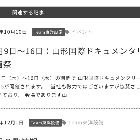
関連する記事
5年10月10日
イベント
Team東洋設備
0月9日～16日：山形国際ドキュメンタ
画祭
月9日（木）～16日（木）の期間で 山形国際ドキュメンタリ
025が開催されます。 当社も微力ではございますが協賛さ
いており、 会場であります山…
2年12月1日
Team東洋設備
Team東洋設備