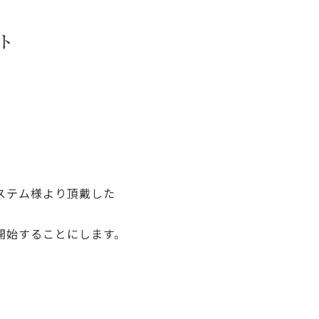
ト
ステム様より頂戴した
開始することにします。