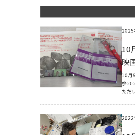
202
1
映
10
祭2
ただ
202