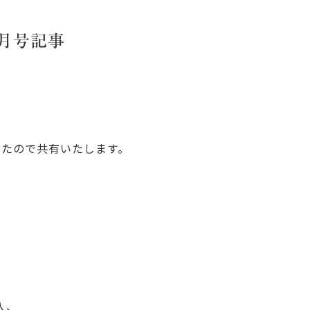
月号記事
したので共有いたします。
入、