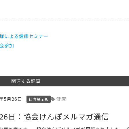
売様による健康セミナー
修会参加
関連する記事
5年5月26日
健康
社内掲示板
月26日：協会けんぽメルマガ通信