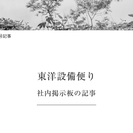
号記事
東洋設備便り
社内掲示板
の記事