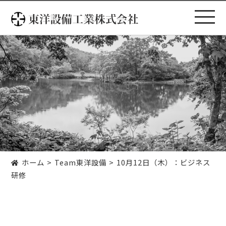
コ
ン
テ
ン
ツ
へ
ス
キ
ッ
プ
ホーム
Team東洋設備
10月12日（木）：ビジネス
研修