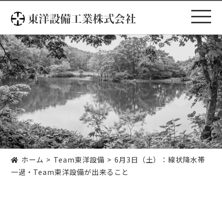
コ
ン
テ
ン
ツ
へ
ス
キ
ッ
プ
ホーム
Team東洋設備
6月3日（土）：線状降水帯
一過・Team東洋設備が出来ること