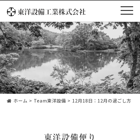
コ
ン
テ
ン
ツ
へ
ス
キ
ッ
プ
ホーム
Team東洋設備
12月18日：12月の過ごし方
東洋設備便り