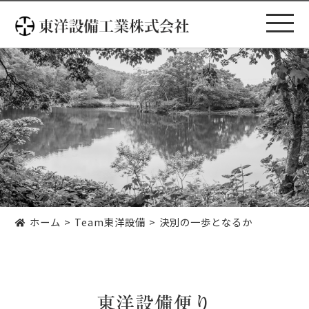
コ
ン
テ
ン
ツ
へ
ス
キ
ッ
プ
ホーム
Team東洋設備
決別の一歩となるか
東洋設備便り