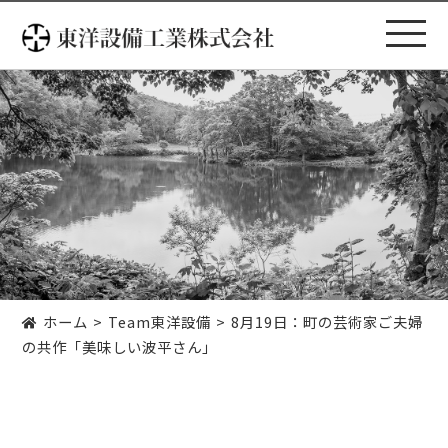
コ
ン
テ
ン
ツ
へ
ス
キ
ッ
プ
ホーム
Team東洋設備
8月19日：町の芸術家ご夫婦
の共作「美味しい波平さん」