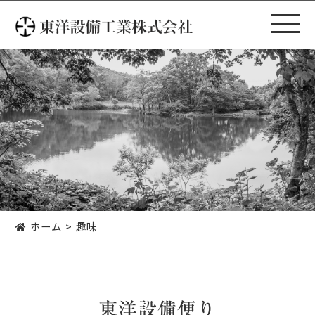
コ
ン
テ
ン
ツ
へ
ス
キ
ッ
プ
ホーム
趣味
東洋設備便り