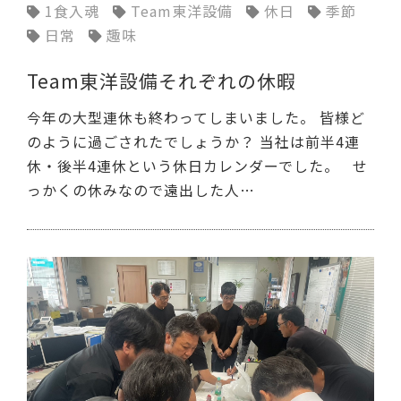
1食入魂
Team東洋設備
休日
季節
日常
趣味
Team東洋設備それぞれの休暇
今年の大型連休も終わってしまいました。 皆様ど
のように過ごされたでしょうか？ 当社は前半4連
休・後半4連休という休日カレンダーでした。 せ
っかくの休みなので遠出した人…