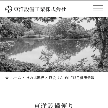
コ
ン
テ
ン
ツ
へ
ス
キ
ッ
プ
ホーム
社内掲示板
協会けんぽ山形3月健康情報
東洋設備便り