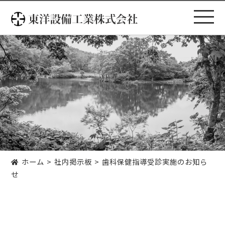
コ
ン
テ
ン
ツ
へ
ス
キ
ッ
プ
ホーム
社内掲示板
歯科保健指導受診実施のお知ら
せ