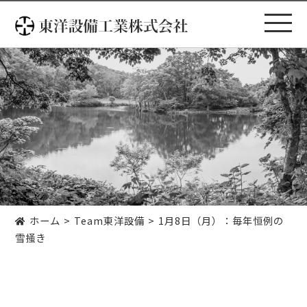
コ
ン
テ
ン
ツ
へ
ス
キ
ッ
プ
ホーム
Team東洋設備
1月8日（月）：毎年恒例の
雪掻き