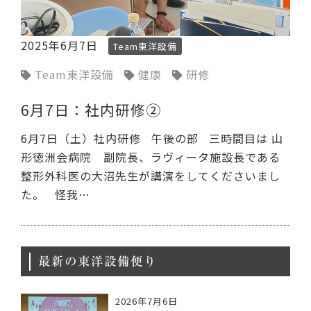
2025年6月7日
Team東洋設備
Team東洋設備
健康
研修
6月7日：社内研修➁
6月7日（土）社内研修 午後の部 三時間目は 山
形徳洲会病院 副院長、ラヴィータ施設長である
整形外科医の大沼先生が講演をしてくださいまし
た。 怪我…
最新の東洋設備便り
2026年7月6日